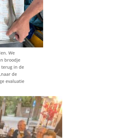
den. We
 n broodje
 terug in de
 ,naar de
ge evaluatie