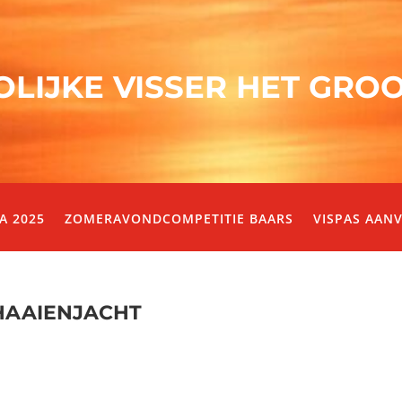
OLIJKE VISSER HET GRO
A 2025
ZOMERAVONDCOMPETITIE BAARS
VISPAS AAN
 HAAIENJACHT