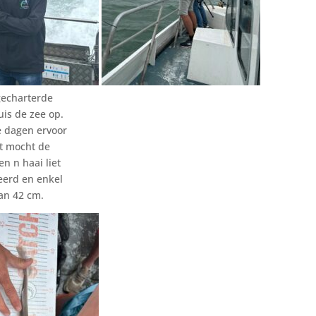
gecharterde
uis de zee op.
e dagen ervoor
et mocht de
n n haai liet
eerd en enkel
van 42 cm.