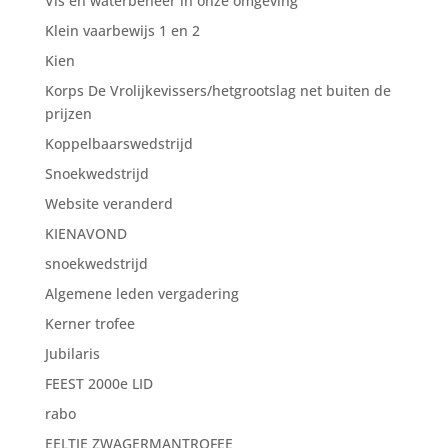
Vis en waterbeheer in onze omgeving
Klein vaarbewijs 1 en 2
Kien
Korps De Vrolijkevissers/hetgrootslag net buiten de
prijzen
Koppelbaarswedstrijd
Snoekwedstrijd
Website veranderd
KIENAVOND
snoekwedstrijd
Algemene leden vergadering
Kerner trofee
Jubilaris
FEEST 2000e LID
rabo
EELTJE ZWAGERMANTROFEE