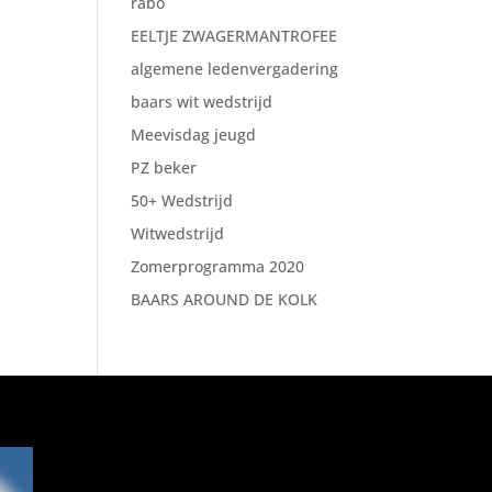
rabo
EELTJE ZWAGERMANTROFEE
algemene ledenvergadering
baars wit wedstrijd
Meevisdag jeugd
PZ beker
50+ Wedstrijd
Witwedstrijd
Zomerprogramma 2020
BAARS AROUND DE KOLK