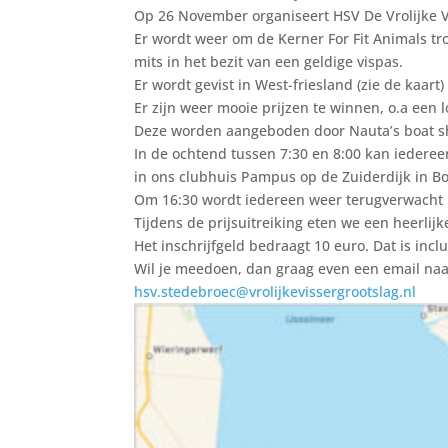
Op 26 November organiseert HSV De Vrolijke V
Er wordt weer om de Kerner For Fit Animals t
mits in het bezit van een geldige vispas.
Er wordt gevist in West-friesland (zie de kaar
Er zijn weer mooie prijzen te winnen, o.a een 
Deze worden aangeboden door Nauta’s boat sh
In de ochtend tussen 7:30 en 8:00 kan iederee
in ons clubhuis Pampus op de Zuiderdijk in B
Om 16:30 wordt iedereen weer terugverwacht i
Tijdens de prijsuitreiking eten we een heerlijk
Het inschrijfgeld bedraagt 10 euro. Dat is inclu
Wil je meedoen, dan graag even een email na
hsv.stedebroec@vrolijkevissergrootslag.nl