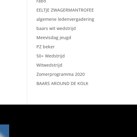
rabo
EELTJE ZWAGERMANTROFEE
algemene ledenvergadering
baars wit wedstrijd
Meevisdag jeugd
PZ beker
50+ Wedstrijd
Witwedstrijd
Zomerprogramma 2020
BAARS AROUND DE KOLK