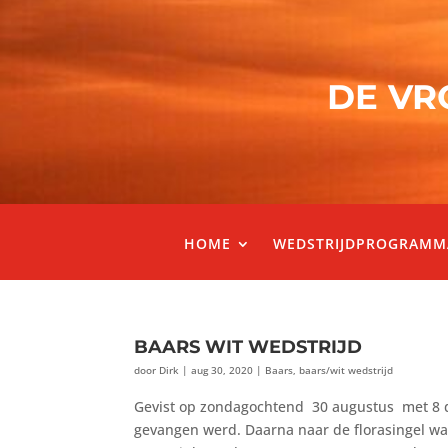
DE VR
HOME
WEDSTRIJDPROGRAMM
BAARS WIT WEDSTRIJD
door
Dirk
|
aug 30, 2020
|
Baars
,
baars/wit wedstrijd
Gevist op zondagochtend 30 augustus met 8 d
gevangen werd. Daarna naar de florasingel w